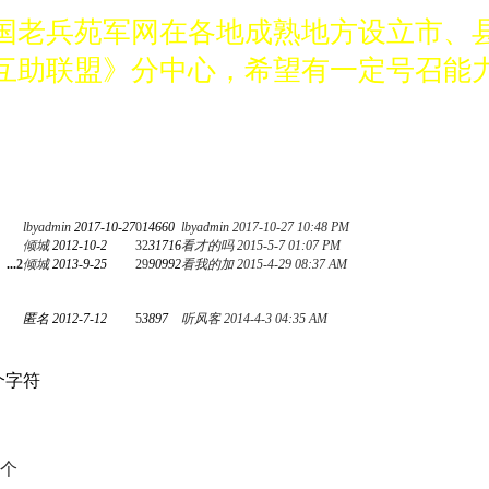
国老兵苑军网在各地成熟地方设立市、
互助联盟》分中心，希望有一定号召能力
济实力 品德高尚愿意为战友服务，有意
家速与中国老兵苑军网创始人鲁燕联系。电话1
意筹备分中心的军旅企业家速与中国老
lbyadmin
2017-10-27
0
14660
lbyadmin
2017-10-27 10:48 PM
电话13039133737。
倾城
2012-10-2
32
31716
看才的吗
2015-5-7 01:07 PM
...
2
倾城
2013-9-25
29
90992
看我的加
2015-4-29 08:37 AM
国老兵苑军网在各地成熟地方设立市、
匿名
2012-7-12
5
3897
听风客
2014-4-3 04:35 AM
互助联盟》分中心，希望有一定号召能力
济实力 品德高尚愿意为战友服务，有意
个字符
家速与中国老兵苑军网创始人鲁燕联系。电话1
意筹备分中心的军旅企业家速与中国老
个