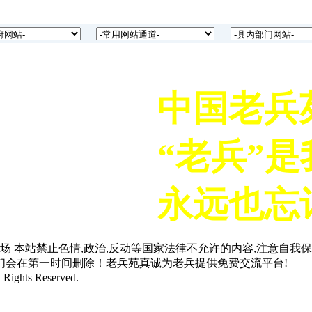
电话13039133737。
国老兵苑军网在各地成熟地方设立市、
互助联盟》分中心，希望有一定号召能力
济实力 品德高尚愿意为战友服务，有意
中国老兵
家速与中国老兵苑军网创始人鲁燕联系。电话1
“老兵”
意筹备分中心的军旅企业家速与中国老
电话13039133737。
永远也忘
国老兵苑军网在各地成熟地方设立市、
互助联盟》分中心，希望有一定号召能力
 本站禁止色情,政治,反动等国家法律不允许的内容,注意自我保
济实力 品德高尚愿意为战友服务，有意
们会在第一时间删除！老兵苑真诚为老兵提供免费交流平台!
Rights Reserved.
家速与中国老兵苑军网创始人鲁燕联系。电话1