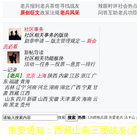
老师
老兵报到
老兵茶馆
寻找战友
辣眼时评
社会热
中越战争真实录像
原创征文
政策法规
老兵风采
问答互助
老兵功
集锦
中越战争纪念文章
集锦
社区事务
社区相关事务的版块
勋章申请
—
版主管理规定
—
新会
员必看
新帖导读
社区相关功能板块
活动
—
任务
—
投票
—
悬赏
—
排行
—
记录
【
老兵
】
北京
上海
陕西
内蒙
江苏
浙江
广
东
福建
青海
吉林
辽宁
河南
河北
湖南
湖北
广西
宁夏
甘
肃
西藏
江西
山东
四川
新疆
山西
安徽
天津
重庆
海南
云
南
黑龙
贵州
搜索
搜索
热搜:
126师炮兵团
关爱老兵
法卡山
重要通知：西藏山南三团战友(原郭指