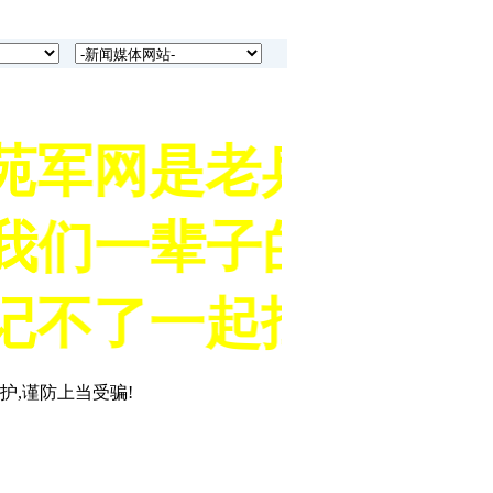
县《中国老兵苑军网战
 组织能力
筹备分中心的军旅企
苑军网是老兵的网上
3039133737。
是我们一辈子的身份名
兵苑军网创始人鲁燕联
记不了一起扛过枪的
县《中国老兵苑军网战
 组织能力
护,谨防上当受骗!
筹备分中心的军旅企
3039133737。