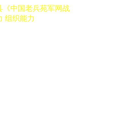
县《中国老兵苑军网战
 组织能力
筹备分中心的军旅企
3039133737。
兵苑军网创始人鲁燕联
县《中国老兵苑军网战
 组织能力
筹备分中心的军旅企
3039133737。
兵苑军网创始人鲁燕联