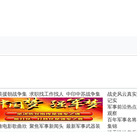
美援朝战争集
求职找工作找人
中印中苏战争集
战史风云真实
才
锦
记实
军事前沿热点
观察
百年军事名将
旅电影歌曲欣
聚焦军事新闻头
最新军事武器装
集锦
条
备
谈天说地老兵