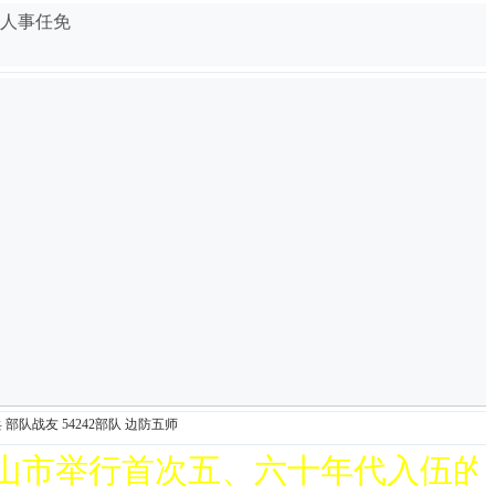
人事任免
心活
爱心
兵
部队战友
54242部队
边防五师
首次五、六十年代入伍的西藏山南三团战友