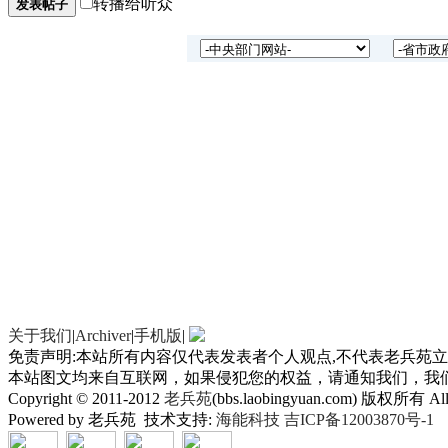
转播给听众
发表帖子
系。
中
友
经
业
有
系。
中
友
关于我们
|
Archiver
|
手机版
|
免责声明:本站所有内容仅代表发表者个人观点,不代表老兵苑立场
经
本站图文均来自互联网，如果侵犯您的权益，请通知我们，我
Copyright © 2011-2012
老兵苑
(bbs.laobingyuan.com) 版权所有 All 
业
Powered by 老兵苑 技术支持:
海能科技
吉ICP备12003870号-1