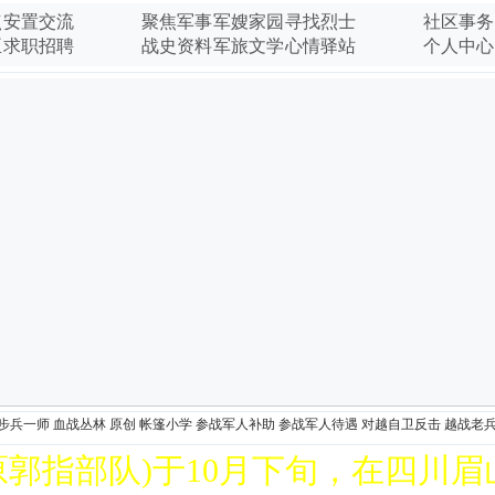
调侃
点
安置交流
聚焦军事
军嫂家园
寻找烈士
社区事务
中国老兵苑爱
臣
求职招聘
战史资料
军旅文学
心情驿站
个人中心
动集
中国老兵苑网
救助
步兵一师
血战丛林
原创
帐篷小学
参战军人补助
参战军人待遇
对越自卫反击
越战老
部队)于10月下旬，在四川眉山市举行