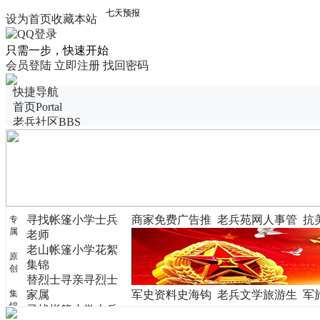
设为首页
收藏本站
只需一步，快速开始
会员登陆
立即注册
找回密码
快捷导航
首页
Portal
老兵社区
BBS
老兵博客
Blog
老兵图展
活动聚会
老兵名册
老兵群
选择军衔
寻找帐篷小学士兵
商家免费广告推
老兵苑网人事管
抗
专
语音房间
属
老师
广
理
锦
图片投票
老山帐篷小学花絮
老兵圈子
Group
原
集锦
创
替烈士寻亲寻烈士
集
家属
军史资料史海钩
老兵文学旅游生
军
锦
寻找帐篷小学士兵
沉
活
赏