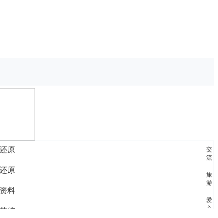
还原
交
流
还原
旅
游
资料
爱
心
茶馆