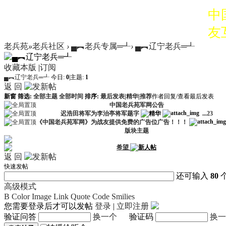
中
友
老兵苑
»
老兵社区
›
▄︻老兵专属═┹
›
▄︻辽宁老兵═┹
经
收藏本版
|
订阅
业
▄︻辽宁老兵═┹
今日:
0
|
主题:
1
返 回
有
新窗
筛选:
全部主题
全部时间
排序:
最后发表
|
精华
|
推荐
作者
回复/查看
最后发表
中国老兵苑军网公告
系。
迟浩田将军为李治亭将军题字
...
2
3
《中国老兵苑军网》为战友提供免费的广告位广告！！！
版块主题
中
希望
友
返 回
快速发帖
经
还可输入
80
高级模式
业
B
Color
Image
Link
Quote
Code
Smilies
您需要登录后才可以发帖
登录
|
立即注册
有
验证问答
换一个
验证码
换一