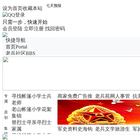
设为首页
收藏本站
只需一步，快速开始
会员登陆
立即注册
找回密码
快捷导航
首页
Portal
老兵社区
BBS
老兵博客
Blog
老兵图展
活动聚会
老兵名册
老兵群
选择军衔
寻找帐篷小学士兵
商家免费广告推
老兵苑网人事管
抗
专
语音房间
属
老师
广
理
锦
图片投票
老山帐篷小学花絮
老兵圈子
Group
原
集锦
创
替烈士寻亲寻烈士
集
家属
军史资料史海钩
老兵文学旅游生
军
锦
寻找帐篷小学士兵
沉
活
赏