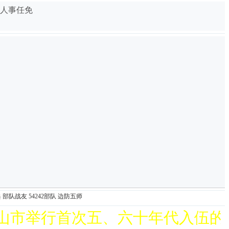
人事任免
心活
爱心
兵
部队战友
54242部队
边防五师
首次五、六十年代入伍的西藏山南三团战友