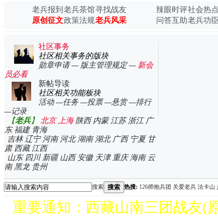
老师
老兵报到
老兵茶馆
寻找战友
辣眼时评
社会热
中越战争真实录像
原创征文
政策法规
老兵风采
问答互助
老兵功
集锦
中越战争纪念文章
集锦
社区事务
社区相关事务的版块
勋章申请
—
版主管理规定
—
新会
员必看
新帖导读
社区相关功能板块
活动
—
任务
—
投票
—
悬赏
—
排行
—
记录
【
老兵
】
北京
上海
陕西
内蒙
江苏
浙江
广
东
福建
青海
吉林
辽宁
河南
河北
湖南
湖北
广西
宁夏
甘
肃
西藏
江西
山东
四川
新疆
山西
安徽
天津
重庆
海南
云
南
黑龙
贵州
搜索
搜索
热搜:
126师炮兵团
关爱老兵
法卡山
重要通知：西藏山南三团战友(原郭指