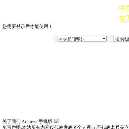
中
友
您需要登录后才能使用！
经
业
有
系。
中
友
经
业
关于我们
|
Archiver
|
手机版
|
有
免责声明:本站所有内容仅代表发表者个人观点,不代表老兵苑立场