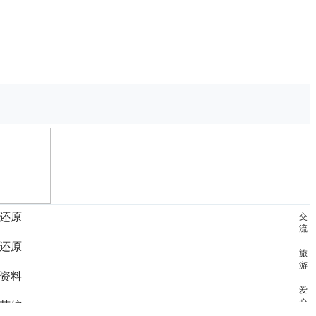
还原
交
流
还原
旅
游
资料
爱
心
茶馆