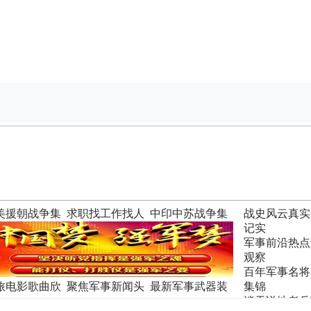
美援朝战争集
求职找工作找人
中印中苏战争集
战史风云真实
才
锦
记实
军事前沿热点
观察
百年军事名将
旅电影歌曲欣
聚焦军事新闻头
最新军事武器装
集锦
条
备
谈天说地老兵