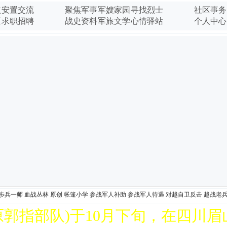
调侃
点
安置交流
聚焦军事
军嫂家园
寻找烈士
社区事务
中国老兵苑爱
臣
求职招聘
战史资料
军旅文学
心情驿站
个人中心
动集
中国老兵苑网
救助
步兵一师
血战丛林
原创
帐篷小学
参战军人补助
参战军人待遇
对越自卫反击
越战老
部队)于10月下旬，在四川眉山市举行