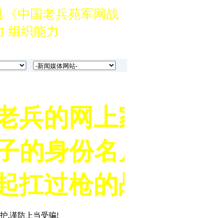
县《中国老兵苑军网战
 组织能力
筹备分中心的军旅企
3039133737。
兵苑军网创始人鲁燕联
老兵的网上家园！！
县《中国老兵苑军网战
子的身份名片！！！
 组织能力
筹备分中心的军旅企
起扛过枪的战友！！
3039133737。
兵苑军网创始人鲁燕联
护,谨防上当受骗!