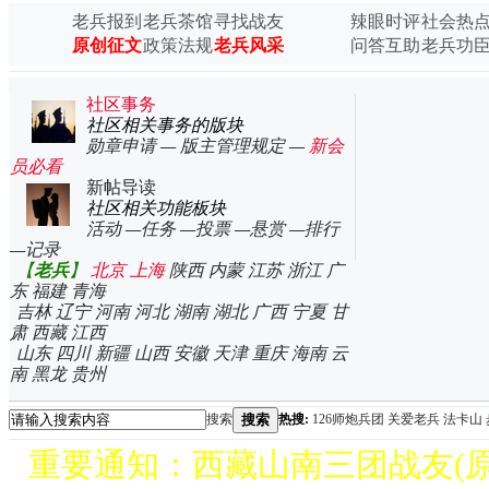
老师
老兵报到
老兵茶馆
寻找战友
辣眼时评
社会热
中越战争真实录像
原创征文
政策法规
老兵风采
问答互助
老兵功
集锦
中越战争纪念文章
集锦
社区事务
社区相关事务的版块
勋章申请
—
版主管理规定
—
新会
员必看
新帖导读
社区相关功能板块
活动
—
任务
—
投票
—
悬赏
—
排行
—
记录
【
老兵
】
北京
上海
陕西
内蒙
江苏
浙江
广
东
福建
青海
吉林
辽宁
河南
河北
湖南
湖北
广西
宁夏
甘
肃
西藏
江西
山东
四川
新疆
山西
安徽
天津
重庆
海南
云
南
黑龙
贵州
搜索
搜索
热搜:
126师炮兵团
关爱老兵
法卡山
重要通知：西藏山南三团战友(原郭指