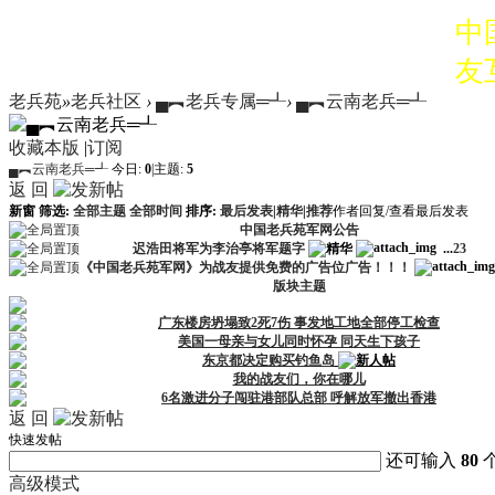
中
友
老兵苑
»
老兵社区
›
▄︻老兵专属═┹
›
▄︻云南老兵═┹
经
收藏本版
|
订阅
业
▄︻云南老兵═┹
今日:
0
|
主题:
5
返 回
有
新窗
筛选:
全部主题
全部时间
排序:
最后发表
|
精华
|
推荐
作者
回复/查看
最后发表
中国老兵苑军网公告
系。
迟浩田将军为李治亭将军题字
...
2
3
《中国老兵苑军网》为战友提供免费的广告位广告！！！
版块主题
中
广东楼房坍塌致2死7伤 事发地工地全部停工检查
友
美国一母亲与女儿同时怀孕 同天生下孩子
东京都决定购买钓鱼岛
经
我的战友们，你在哪儿
6名激进分子闯驻港部队总部 呼解放军撤出香港
返 回
业
快速发帖
还可输入
80
有
高级模式