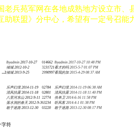
国老兵苑军网在各地成熟地方设立市、
互助联盟》分中心，希望有一定号召能力
济实力 品德高尚愿意为战友服务，有意
家速与中国老兵苑军网创始人鲁燕联系。电话1
意筹备分中心的军旅企业家速与中国老
lbyadmin
2017-10-27
0
14662
lbyadmin
2017-10-27 10:48 PM
电话13039133737。
倾城
2012-10-2
32
31721
看才的吗
2015-5-7 01:07 PM
...
2
倾城
2013-9-25
29
90997
看我的加
2015-4-29 08:37 AM
国老兵苑军网在各地成熟地方设立市、
乐声幻境
2014-11-19
0
2784
乐声幻境
2014-11-19 06:38 AM
互助联盟》分中心，希望有一定号召能力
清风扶露
2014-11-18
0
2801
清风扶露
2014-11-18 11:40 PM
八里河东山
2012-9-11
2
2774
佚单卫
2014-6-16 11:58 PM
济实力 品德高尚愿意为战友服务，有意
落水洞的春天
2012-9-3
6
3234
听风客
2014-4-1 01:38 PM
敢于迷路
2013-12-30
0
3220
敢于迷路
2013-12-30 08:17 PM
家速与中国老兵苑军网创始人鲁燕联系。电话1
个字符
意筹备分中心的军旅企业家速与中国老