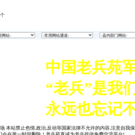
电话13039133737。
个
国老兵苑军网在各地成熟地方设立市、
互助联盟》分中心，希望有一定号召能力
济实力 品德高尚愿意为战友服务，有意
家速与中国老兵苑军网创始人鲁燕联系。电话1
中国老兵苑军
意筹备分中心的军旅企业家速与中国老
电话13039133737。
“老兵”是我
国老兵苑军网在各地成熟地方设立市、
互助联盟》分中心，希望有一定号召能力
永远也忘记不
济实力 品德高尚愿意为战友服务，有意
家速与中国老兵苑军网创始人鲁燕联系。电话1
 本站禁止色情,政治,反动等国家法律不允许的内容,注意自我保
们会在第一时间删除！老兵苑真诚为老兵提供免费交流平台!