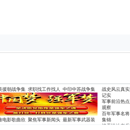
美援朝战争集
求职找工作找人
中印中苏战争集
战史风云真实
才
锦
记实
军事前沿热点
观察
百年军事名将
旅电影歌曲欣
聚焦军事新闻头
最新军事武器装
集锦
条
备
谈天说地老兵