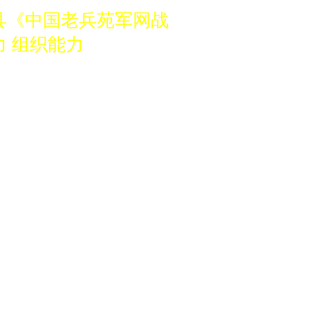
县《中国老兵苑军网战
 组织能力
筹备分中心的军旅企
3039133737。
兵苑军网创始人鲁燕联
县《中国老兵苑军网战
 组织能力
筹备分中心的军旅企
3039133737。
兵苑军网创始人鲁燕联