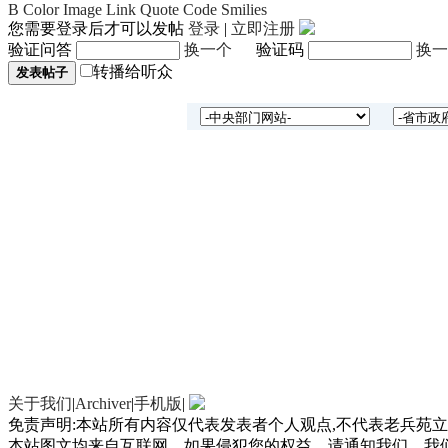
B
Color
Image
Link
Quote
Code
Smilies
系。
您需要登录后才可以发帖
登录
|
立即注册
验证问答
换一个
验证码
换一
中
转播给听众
发表帖子
友
经
业
有
系。
中
友
经
关于我们
|
Archiver
|
手机版
|
业
免责声明:本站所有内容仅代表发表者个人观点,不代表老兵苑立场
本站图文均来自互联网，如果侵犯您的权益，请通知我们，我