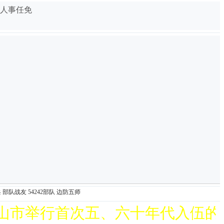
人事任免
心活
爱心
兵
部队战友
54242部队
边防五师
首次五、六十年代入伍的西藏山南三团战友