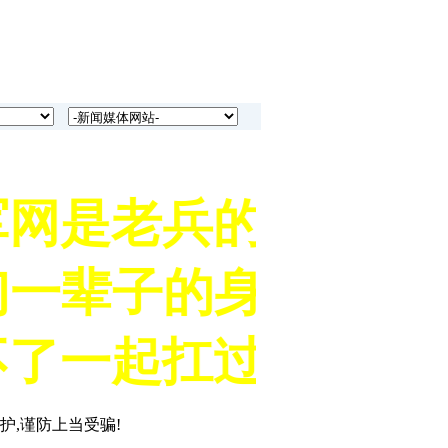
县《中国老兵苑军网战
 组织能力
筹备分中心的军旅企
3039133737。
网是老兵的网上家
兵苑军网创始人鲁燕联
们一辈子的身份名片
县《中国老兵苑军网战
 组织能力
了一起扛过枪的战
筹备分中心的军旅企
3039133737。
护,谨防上当受骗!