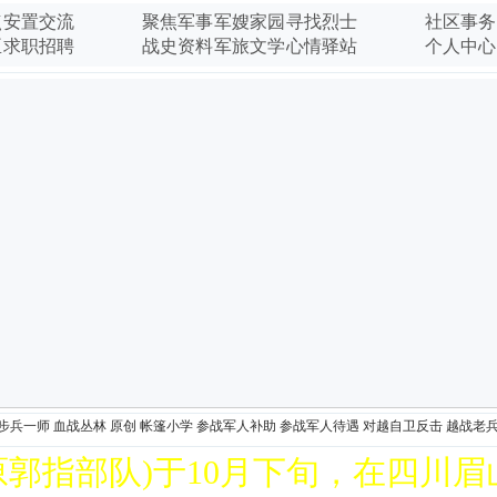
调侃
点
安置交流
聚焦军事
军嫂家园
寻找烈士
社区事务
中国老兵苑爱
臣
求职招聘
战史资料
军旅文学
心情驿站
个人中心
动集
中国老兵苑网
救助
步兵一师
血战丛林
原创
帐篷小学
参战军人补助
参战军人待遇
对越自卫反击
越战老
部队)于10月下旬，在四川眉山市举行