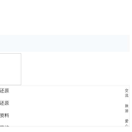
还原
交
流
还原
旅
游
资料
爱
心
茶馆