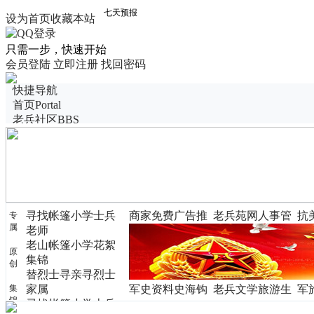
设为首页
收藏本站
只需一步，快速开始
会员登陆
立即注册
找回密码
快捷导航
首页
Portal
老兵社区
BBS
老兵博客
Blog
老兵图展
活动聚会
老兵名册
老兵群
选择军衔
寻找帐篷小学士兵
商家免费广告推
老兵苑网人事管
抗
专
语音房间
属
老师
广
理
锦
图片投票
老山帐篷小学花絮
老兵圈子
Group
原
集锦
创
替烈士寻亲寻烈士
集
家属
军史资料史海钩
老兵文学旅游生
军
锦
寻找帐篷小学士兵
沉
活
赏