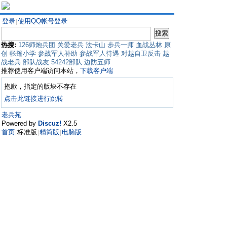
登录
使用QQ帐号登录
|
热搜:
126师炮兵团
关爱老兵
法卡山
步兵一师
血战丛林
原
创
帐篷小学
参战军人补助
参战军人待遇
对越自卫反击
越
战老兵
部队战友
54242部队
边防五师
推荐使用客户端访问本站，
下载客户端
抱歉，指定的版块不存在
点击此链接进行跳转
老兵苑
Powered by
Discuz!
X2.5
首页
标准版
精简版
电脑版
|
|
|