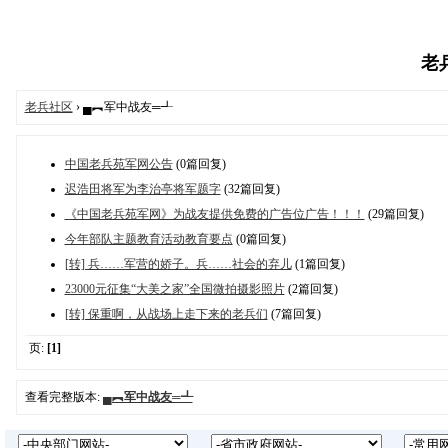
老兵
老兵社区
› ▄︻军中战友═┹
中国老兵苑军网公告
(0篇回复)
迟浩田将军为李治亭将军题字
(32篇回复)
《中国老兵苑军网》为战友提供免费的广告位广告！！！
(29篇回复)
今年部队主题教育活动教育要点
(0篇回复)
[转] 兵……军营的娇子。兵……社会的弃儿
(1篇回复)
23000元征集“大美之家”全国微拍摄影照片
(2篇回复)
[转] 保重啊，从战场上走下来的老兵们
(7篇回复)
页:
[1]
查看完整版本:
▄︻军中战友═┹